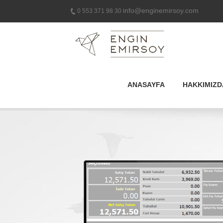
info@enginemirsoy.com
0 553 371 98 30
ANASAYFA
HAKKIMIZD