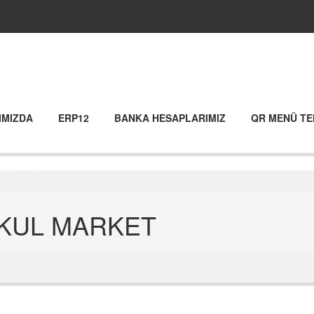
IMIZDA
ERP12
BANKA HESAPLARIMIZ
QR MENÜ TE
KUL MARKET