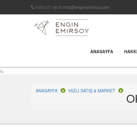
info@enginemirsoy.com
0 553 371 98 30
ANASAYFA
HAKK
/>
ANASAYFA
HIZLI SATIŞ & MARKET
O