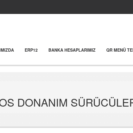
IMIZDA
ERP12
BANKA HESAPLARIMIZ
QR MENÜ TE
POS DONANIM SÜRÜCÜLE