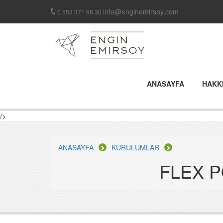
info@enginemirsoy.com
0 553 371 98 30
ANASAYFA
HAKK
/>
ANASAYFA
KURULUMLAR
FLEX 